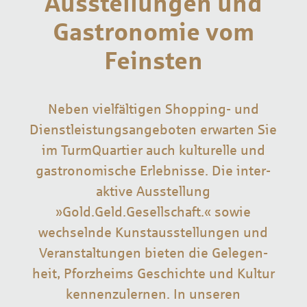
Ausstellungen und
Gastro­nomie vom
Feinsten
Neben viel­fältigen Shopping- und
Dienst­leistungs­angeboten erwarten Sie
im TurmQuartier auch kulturelle und
gas­tro­nomische Erleb­nisse. Die inter­
aktive Aus­stellung
»Gold.Geld.Gesellschaft.« sowie
wechselnde Kunst­aus­stellungen und
Ver­anstal­tungen bieten die Gelegen­
heit, Pforz­heims Ge­schichte und Kultur
kennen­zulernen. In unseren